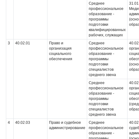
Среднее
31.01
профессиональное
Меди
образование -
адми
программы
(осн
подготовки
обра
квалифицированных
рабочих, служащих
3
40.02.01
Право и
Среднее
40.02
организация
профессиональное
орга
социального
образование -
соци
обеспечения
программы
обес
подготовки
(осн
специалистов
обра
среднего звена
Среднее
40.02
профессиональное
орга
образование -
соци
программы
обес
подготовки
(сре
специалистов
обра
среднего звена
4
40.02.03
Право и судебное
Среднее
40.02
администрирование
профессиональное
суде
образование -
адми
программы
(осн