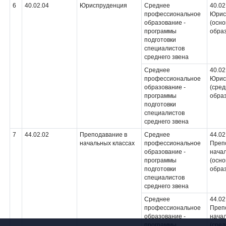
6
40.02.04
Юриспруденция
Среднее
40.02
профессиональное
Юрис
образование -
(осн
программы
обра
подготовки
специалистов
среднего звена
Среднее
40.02
профессиональное
Юрис
образование -
(сре
программы
обра
подготовки
специалистов
среднего звена
7
44.02.02
Преподавание в
Среднее
44.02
начальных классах
профессиональное
Преп
образование -
начал
программы
(осн
подготовки
обра
специалистов
среднего звена
Среднее
44.02
профессиональное
Преп
образование -
начал
программы
(сре