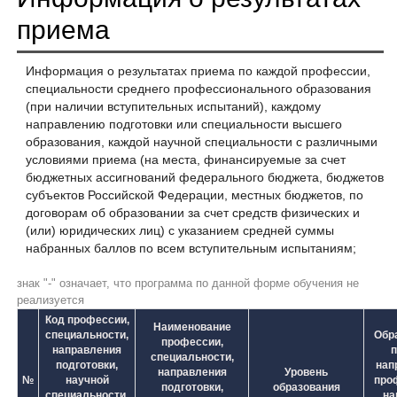
приема
Информация о результатах приема по каждой профессии,
специальности среднего профессионального образования
(при наличии вступительных испытаний), каждому
направлению подготовки или специальности высшего
образования, каждой научной специальности с различными
условиями приема (на места, финансируемые за счет
бюджетных ассигнований федерального бюджета, бюджетов
субъектов Российской Федерации, местных бюджетов, по
договорам об образовании за счет средств физических и
(или) юридических лиц) с указанием средней суммы
набранных баллов по всем вступительным испытаниям;
знак "-" означает, что программа по данной форме обучения не
реализуется
Код профессии,
Наименование
специальности,
Обр
профессии,
направления
п
специальности,
подготовки,
нап
направления
Уровень
№
научной
про
подготовки,
образования
специальности,
на