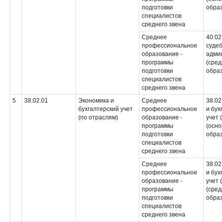
подготовки
обра
специалистов
среднего звена
Среднее
40.02
профессиональное
суде
образование -
адми
программы
(сре
подготовки
обра
специалистов
среднего звена
5
38.02.01
Экономика и
Среднее
38.02
бухгалтерский учет
профессиональное
и бух
(по отраслям)
образование -
учет 
программы
(осн
подготовки
обра
специалистов
среднего звена
Среднее
38.02
профессиональное
и бух
образование -
учет 
программы
(сре
подготовки
обра
специалистов
среднего звена