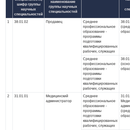
наименование
шифр группы
группы научных
научных
сп
специальностей
специальностей
1
38.01.02
Продавец
Среднее
38.01
профессиональное
(сре
образование -
обра
программы
подготовки
квалифицированных
рабочих, служащих
Среднее
38.01
профессиональное
(осн
образование -
обра
программы
подготовки
квалифицированных
рабочих, служащих
2
31.01.01
Медицинский
Среднее
31.01
администратор
профессиональное
Меди
образование -
адми
программы
(сре
подготовки
обра
квалифицированных
рабочих, служащих