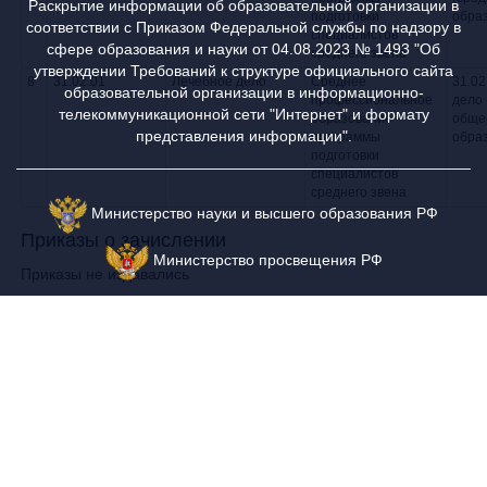
Раскрытие информации об образовательной организации в
подготовки
обра
соответствии с Приказом Федеральной службы по надзору в
специалистов
сфере образования и науки от 04.08.2023 № 1493 "Об
среднего звена
утверждении Требований к структуре официального сайта
8
31.02.01
Лечебное дело
Среднее
31.02
образовательной организации в информационно-
профессиональное
дело 
телекоммуникационной сети "Интернет" и формату
образование -
обще
представления информации".
программы
обра
подготовки
специалистов
среднего звена
Министерство науки и высшего образования РФ
Приказы о зачислении
Министерство просвещения РФ
Приказы не издавались