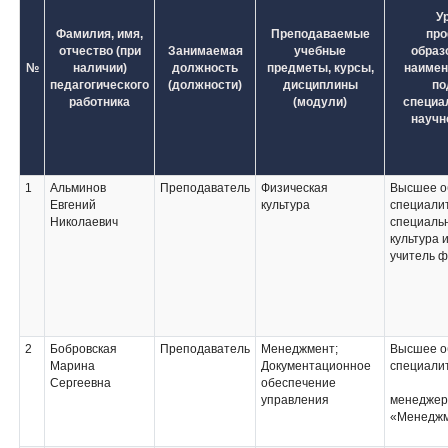
У
Фамилия, имя,
Преподаваемые
про
отчество (при
Занимаемая
учебные
образ
№
наличии)
должность
предметы, курсы,
наимен
педагогического
(должности)
дисциплины
по
работника
(модули)
специа
научн
1
Альминов
Преподаватель
Физическая
Высшее о
Евгений
культура
специали
Николаевич
специаль
культура 
учитель ф
2
Бобровская
Преподаватель
Менеджмент;
Высшее о
Марина
Документационное
специали
Сергеевна
обеспечение
управления
менеджер
«Менеджм