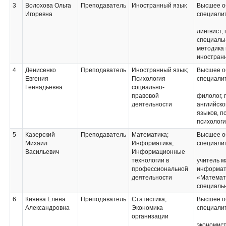
3
Волохова Ольга
Преподаватель
Иностранный язык
Высшее о
Игоревна
специали
лингвист,
специальн
методика
иностранн
4
Денисенко
Преподаватель
Иностранный язык;
Высшее о
Евгения
Психология
специали
Геннадьевна
социально-
правовой
филолог, 
деятельности
английско
языков, п
психолог
5
Казерский
Преподаватель
Математика;
Высшее о
Михаил
Информатика;
специали
Васильевич
Информационные
технологии в
учитель м
профессиональной
информат
деятельности
«Математ
специаль
6
Кияева Елена
Преподаватель
Статистика;
Высшее о
Александровна
Экономика
специали
организации
экономист