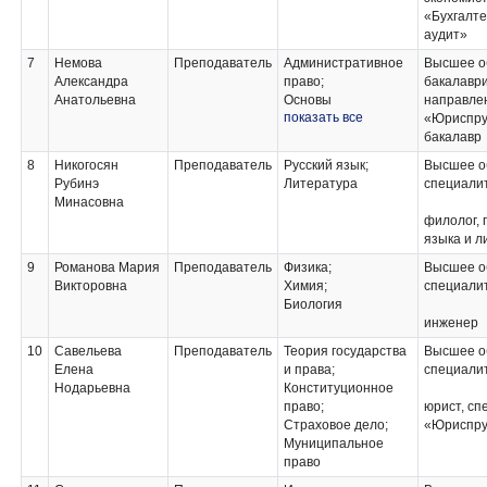
«Бухгалте
аудит»
7
Немова
Преподаватель
Административное
Высшее о
Александра
право;
бакалавр
Анатольевна
Основы
направлен
показать все
экологического
«Юриспру
права;
бакалавр
Финансовое право;
8
Никогосян
Преподаватель
Русский язык;
Высшее о
Право социального
Рубинэ
Литература
специали
обеспечения;
Минасовна
Учебная практика;
филолог, 
Производственная
языка и л
(по профилю
специальности)
9
Романова Мария
Преподаватель
Физика;
Высшее о
практика
Викторовна
Химия;
специали
Биология
инженер
10
Савельева
Преподаватель
Теория государства
Высшее о
Елена
и права;
специали
Нодарьевна
Конституционное
право;
юрист, сп
Страховое дело;
«Юриспру
Муниципальное
право