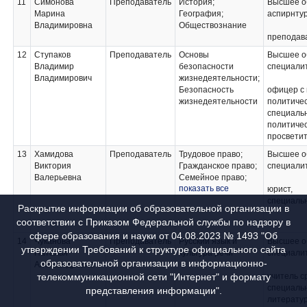
11
Симонова
Преподаватель
История;
Высшее о
Марина
География;
аспирнту
Владимировна
Обществознание
преподава
12
Ступаков
Преподаватель
Основы
Высшее о
Владимир
безопасности
специали
Владимирович
жизнедеятельности;
Безопасность
офицер с
жизнедеятельности
политиче
специаль
политичес
просветит
13
Хамидова
Преподаватель
Трудовое право;
Высшее о
Виктория
Гражданское право;
специали
Валерьевна
Семейное право;
показать все
Гражданский
юрист,
процесс;
специаль
Раскрытие информации об образовательной организации в
Организация
соответствии с Приказом Федеральной службы по надзору в
работы органов и
сфере образования и науки от 04.08.2023 № 1493 "Об
учреждений
14
Чуканова
Преподаватель
Русский язык и
Высшее о
социальной защиты
утверждении Требований к структуре официального сайта
Наталья
культура речи
специали
населения, органов
образовательной организации в информационно-
Александровна
Пенсионного фонда
телекоммуникационной сети "Интернет" и формату
учитель с
Российской
специальн
представления информации".
Федерации (ПФР);
литерату
Учебная практика;