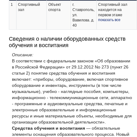
1
Спортивный
Объект
г.
Спортивный зал
зал
спорта
Ставрополь,
находится на
ул.
первом этаже
показать все
Вавилова. д.
Дворца спорта
40
профсоюзов
«СПАРТАК».
Входная группа
Сведения о наличии оборудованных средств
дверей в здание
обучения и воспитания
спортивного зала, а
также глубина
Описание:
пространства для
В соответствии с федеральным законом «Об образовании
маневрирования
в Российской Федерации» от 29.12.2012 No 273 (пункт 26
кресла-коляски
перед входной
статьи 2) понятие средства обучения и воспитания
дверью
включает: «приборы, оборудование, включая спортивное
соответствуют
оборудование и инвентарь, инструменты (в том числе
требованиям,
музыкальные), учебно - наглядные пособия, компьютеры,
предъявляемым к
информационно - телекоммуникационные сети, аппаратно
размерам и
- программные и аудиовизуальные средства, печатные и
расстояниям, для
свободного
электронные образовательные и информационные
пользования
ресурсы и иные материальные объекты, необходимые для
инвалидами-
организации образовательной деятельности».
колясочниками. При
Средства обучения и воспитания
― обязательные
входе в здание
элементы оснащения образовательного процесса. Новый
размещена система