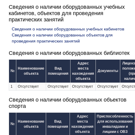
Сведения о наличии оборудованных учебных
кабинетов, объектов для проведения
практических занятий
Сведения о наличии оборудованных учебных кабинетов
Сведения о наличии оборудованных объектов для
проведения практических занятий
Сведения о наличии оборудованных библиотек
Адрес
Лиценз
Наименование
Вид
места
полож
№
Документы
объекта
помещения
нахождения
(пр
объекта
налич
1
Отсутствует
Отсутствует
Отсутствует
Отсутствует
Отсутс
Сведения о наличии оборудованных объектов
спорта
Адрес
Приспособленность
Наименование
Вид
места
для использования
№
объекта
помещения
нахождения
инвалидами и
объекта
лицами с ОВЗ