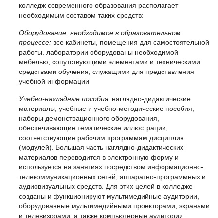
Брайля. На первом
колледж современного образования располагает
этаже оборудован
необходимым составом таких средств:
туалет для
инвалидов и лиц с
Оборудование, необходимое в образовательном
ограниченными
процессе:
все кабинеты, помещения для самостоятельной
возможностями
работы, лаборатории оборудованы необходимой
здоровья
мебелью, сопутствующими элементами и техническими
средствами обучения, служащими для представления
учебной информации
Учебно-наглядные пособия:
наглядно-дидактические
материалы, учебные и учебно-методические пособия,
наборы демонстрационного оборудования,
обеспечивающие тематические иллюстрации,
соответствующие рабочим программам дисциплин
(модулей). Большая часть наглядно-дидактических
материалов переводится в электронную форму и
используется на занятиях посредством информационно-
телекоммуникационных сетей, аппаратно-программных и
аудиовизуальных средств. Для этих целей в колледже
созданы и функционируют мультимедийные аудитории,
оборудованные мультимедийными проекторами, экранами
и телевизорами, а также компьютерные аудитории.